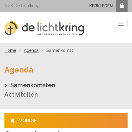
NGK De Lichtkring
KERKLEDEN
Tog
navi
Home
Agenda
Samenkomst
Agenda
Samenkomsten
Activiteiten
VORIGE