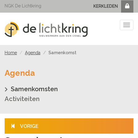
NGK De Lichtkring
KERKLEDEN
Tog
navi
Home
Agenda
Samenkomst
Agenda
Samenkomsten
Activiteiten
VORIGE