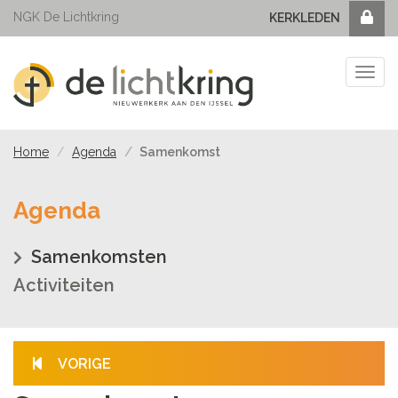
NGK De Lichtkring
KERKLEDEN
Tog
navi
Home
Agenda
Samenkomst
Agenda
Samenkomsten
Activiteiten
VORIGE