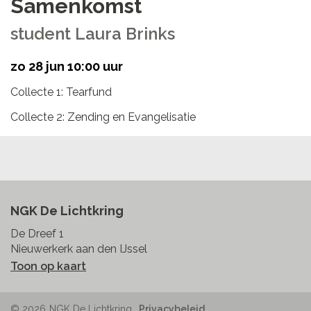
Samenkomst
student Laura Brinks
zo 28 jun 10:00 uur
Collecte 1: Tearfund
Collecte 2: Zending en Evangelisatie
NGK De Lichtkring
De Dreef 1
Nieuwerkerk aan den IJssel
Toon op kaart
© 2026
NGK De Lichtkring
Privacybeleid