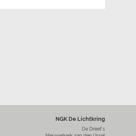
NGK De Lichtkring
De Dreef 1
Nieuwerkerk aan den IJssel