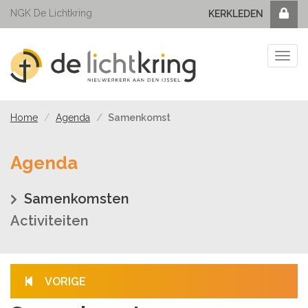
NGK De Lichtkring
KERKLEDEN
Tog
navi
Home
Agenda
Samenkomst
Agenda
Samenkomsten
Activiteiten
VORIGE